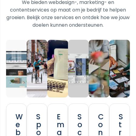
We bieden webdesign-, marketing- en
contentservices op maat om je bedrijf te helpen
groeien. Bekijk onze services en ontdek hoe we jouw
doelen kunnen ondersteunen.
W
S
E
S
C
S
e
p
m
o
o
t
b
o
a
c
n
r