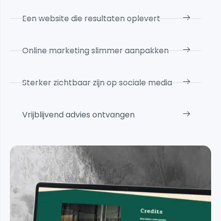
Een website die resultaten oplevert
Online marketing slimmer aanpakken
Sterker zichtbaar zijn op sociale media
Vrijblijvend advies ontvangen