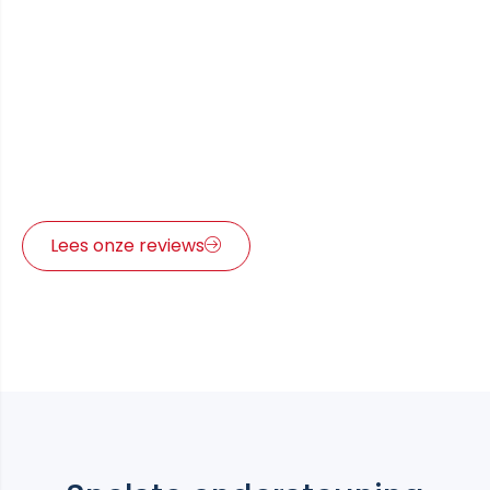
Geloof ons niet op ons woord,
luister naar onze Klanten
Wat is er mooier dan een tevreden klant? Veel
supertevreden klanten die graag vertellen waarom Victus
Sales voor hen zo goed scoort.
Lees onze reviews