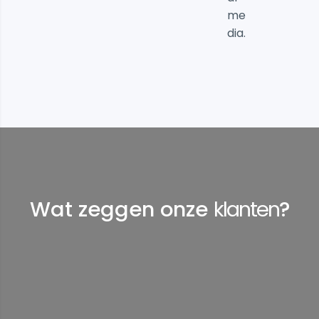
me
dia.
Wat zeggen onze
klanten
?