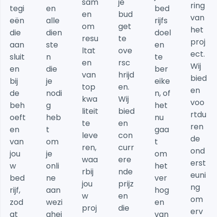
sam
je
ring
tegi
en
bed
en
bud
van
eën
alle
rijfs
om
get
het
die
dien
doel
resu
te
proj
aan
ste
en
ltat
ove
ect.
sluit
n
te
en
rsc
Wij
en
die
ber
van
hrijd
bied
bij
je
eike
top
en.
en
de
nodi
n, of
kwa
Wij
voo
beh
g
het
liteit
bied
rtdu
oeft
heb
nu
te
en
ren
en
t
gaa
leve
con
de
van
om
t
ren,
curr
ond
jou
je
om
waa
ere
erst
w
onli
het
rbij
nde
euni
bed
ne
ver
jou
prijz
ng
rijf,
aan
hog
w
en
om
zod
wezi
en
proj
die
erv
at
ghei
van