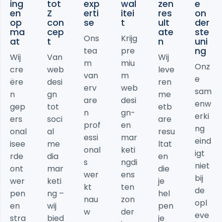
ing
tot
exp
wal
zen
e
en
Z
erti
itei
res
on
op
con
se
t
ult
der
ma
cep
ate
ste
Ons
Krijg
at
t
n
uni
ng
tea
pre
Wij
Van
Wij
m
miu
Onz
cre
web
leve
van
m
e
ëre
desi
ren
erv
web
sam
n
gn
me
are
desi
enw
gep
tot
etb
n
gn-
erki
ers
soci
are
prof
en
ng
onal
al
resu
essi
mar
eind
isee
me
ltat
onal
keti
igt
rde
dia
en
s
ngdi
niet
ont
mar
die
wer
ens
bij
wer
keti
je
kt
ten
de
pen
ng –
hel
nau
zon
opl
en
wij
pen
w
der
eve
stra
bied
je