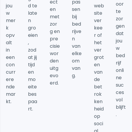
ect
pas
oor
jou
d te
web
en
sen
te
w
late
site
met
bij
zor
mer
n
ver
zor
bed
gen
k
gro
kee
g en
rijve
dat
opv
eien
r of
pre
n
jou
alt
,
het
cisie
van
w
in
zod
ver
wor
elke
bed
een
at jij
grot
den
om
rijf
con
tijd
en
uitg
van
onli
curr
en
van
evo
g.
ne
ere
mo
de
erd.
suc
nde
eite
bet
ces
mar
bes
rok
vol
kt.
paa
ken
blijft
rt.
heid
.
op
soci
al