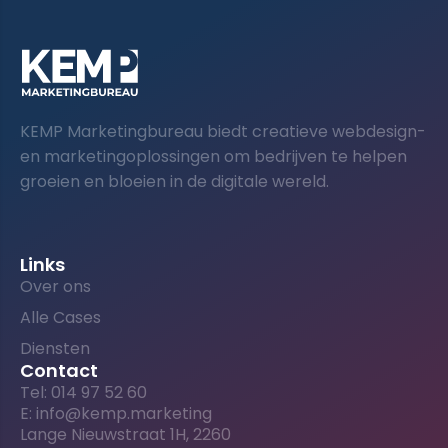
KEMP Marketingbureau biedt creatieve webdesign-
en marketingoplossingen om bedrijven te helpen
groeien en bloeien in de digitale wereld.
Links
Over ons
Alle Cases
Diensten
Contact
Tel: 014 97 52 60
E: info@kemp.marketing
Lange Nieuwstraat 1H, 2260