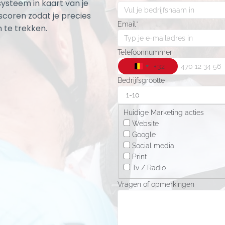
ysteem in kaart van je
scoren zodat je precies
Email
*
 te trekken.
Telefoonnummer
+32
BELGIUM +32
Bedrijfsgrootte
Huidige Marketing acties
Website
Google
Social media
Print
Tv / Radio
Vragen of opmerkingen