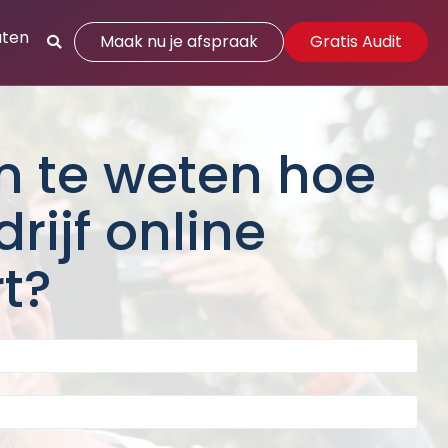
aten
Maak nu je afspraak
Gratis Audit
m te weten
hoe
rijf online
t?