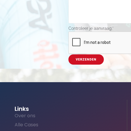
Controleer je aanvraag.
*
VERZENDEN
Links
Over ons
Alle Cases