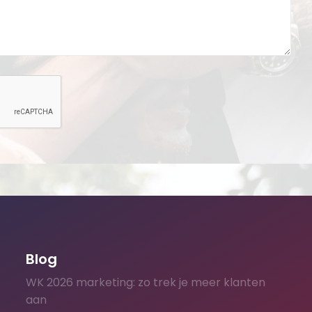
Blog
WK 2026 marketing: zo trek je meer klanten
aan