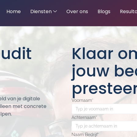
Home
Diensten
Over ons
Blogs
Result
udit
Klaar o
jouw bed
presteer
d van je digitale
Voornaam
*
alleen met concrete
lpen.
Achternaam
*
Naam Bedrijf
*