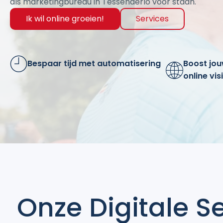
als marketingbureau in Tessenderlo voor staan.
Ik wil online groeien!
Services
Bespaar tijd met automatisering
Boost jo
online vis
Onze Digitale S