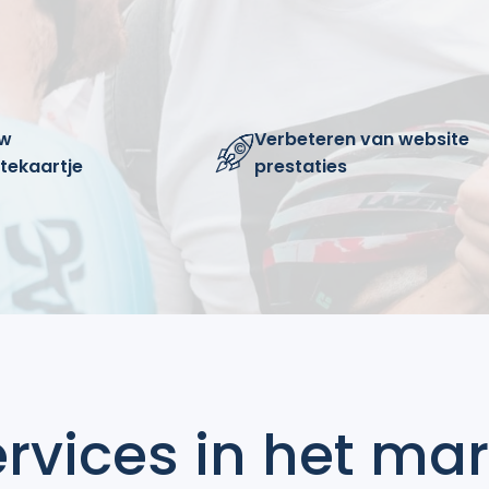
uw
Verbeteren van website
itekaartje
prestaties
ervices in het ma