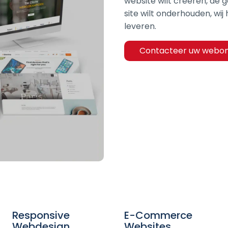
website wilt creëren, de 
site wilt onderhouden, wij
leveren.
Contacteer uw webont
Responsive
E-Commerce
Webdesign
Websites