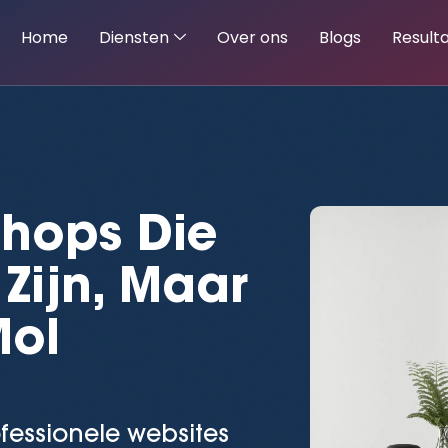
Home
Diensten
Over ons
Blogs
Result
shops
Die
 Zijn, Maar
Mol
essionele websites