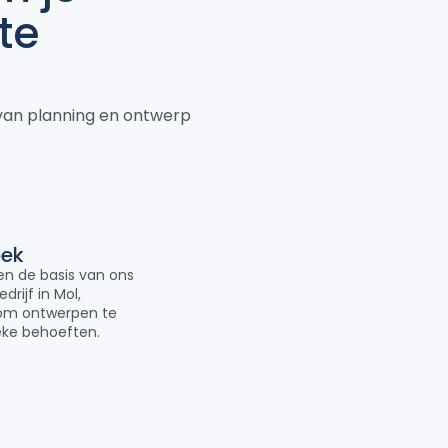
te
van planning en ontwerp
oek
n de basis van ons
rijf in Mol,
 om ontwerpen te
ieke behoeften.