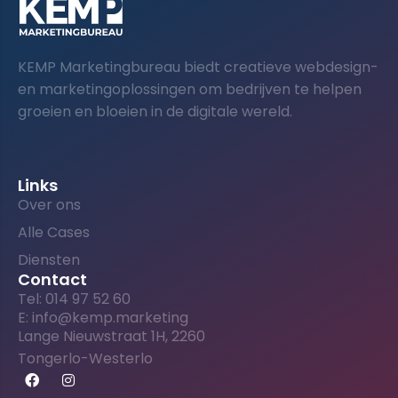
KEMP Marketingbureau biedt creatieve webdesign-
en marketingoplossingen om bedrijven te helpen
groeien en bloeien in de digitale wereld.
Links
Over ons
Alle Cases
Diensten
Contact
Tel: 014 97 52 60
E: info@kemp.marketing
Lange Nieuwstraat 1H, 2260
Tongerlo-Westerlo